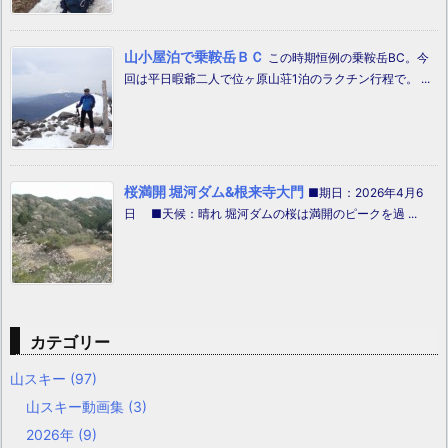
山小屋泊で乗鞍岳ＢＣ
この時期恒例の乗鞍岳BC。今
回は平日暇爺二人で位ヶ原山荘1泊のラクチン行程で。 ...
桜満開 堀河ダム&根来寺大門
■期日：2026年4月6
日 ■天候：晴れ 堀河ダムの桜は満開のピークを過 ...
カテゴリー
山スキー
(97)
山スキー動画集
(3)
2026年
(9)