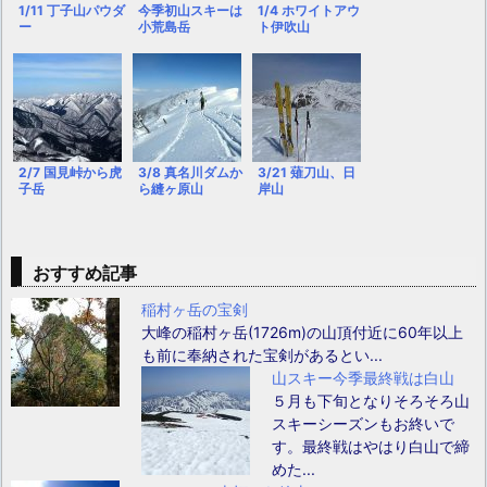
1/11 丁子山パウダ
今季初山スキーは
1/4 ホワイトアウ
ー
小荒島岳
ト伊吹山
2/7 国見峠から虎
3/8 真名川ダムか
3/21 薙刀山、日
子岳
ら縫ヶ原山
岸山
おすすめ記事
稲村ヶ岳の宝剣
大峰の稲村ヶ岳(1726m)の山頂付近に60年以上
も前に奉納された宝剣があるとい...
山スキー今季最終戦は白山
５月も下旬となりそろそろ山
スキーシーズンもお終いで
す。最終戦はやはり白山で締
めた...