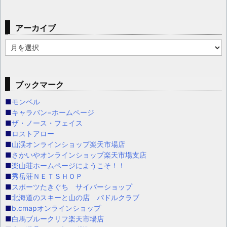
アーカイブ
ア
ー
カ
イ
ブックマーク
ブ
■
モンベル
■
キャラバン−ホームページ
■
ザ・ノース・フェイス
■
ロストアロー
■
山渓オンラインショップ楽天市場店
■
さかいやオンラインショップ楽天市場支店
■
楽山荘ホームページにようこそ！！
■
秀岳荘ＮＥＴＳＨＯＰ
■
スポーツたきぐち サイバーショップ
■
北海道のスキーと山の店 パドルクラブ
■
b.cmapオンラインショップ
■
白馬ブルークリフ楽天市場店