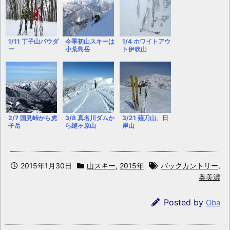
1/11 丁子山パウダ
今季初山スキーは
1/4 ホワイトアウ
ー
小荒島岳
ト伊吹山
2/7 国見峠から虎
3/8 真名川ダムか
3/21 薙刀山、日
子岳
ら縫ヶ原山
岸山
2015年1月30日
山スキー
,
2015年
バックカントリー
,
奥美濃
Posted by
Oba