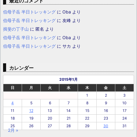
最近のコメント
伯母子岳 半日トレッキング
に
Oba
より
伯母子岳 半日トレッキング
に
友峰
より
揖斐の丁子山
に
匿名
より
伯母子岳 半日トレッキング
に
Oba
より
伯母子岳 半日トレッキング
に
サカ
より
カレンダー
2015年1月
日
月
火
水
木
金
土
1
2
3
4
5
6
7
8
9
10
11
12
13
14
15
16
17
18
19
20
21
22
23
24
25
26
27
28
29
30
31
2月 »