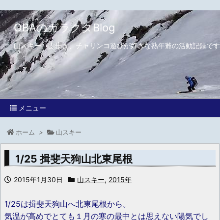
OBAのガラクタBlog
山スキー、山歩き、チャリンコ遊びが好きな熟年爺の活動記録です
メニュー
ホーム
>
山スキー
1/25 揖斐天狗山北東尾根
2015年1月30日
山スキー
,
2015年
1/25は揖斐天狗山へ北東尾根から。
気温が高めでとても１月の寒の最中とは思えない陽気でし