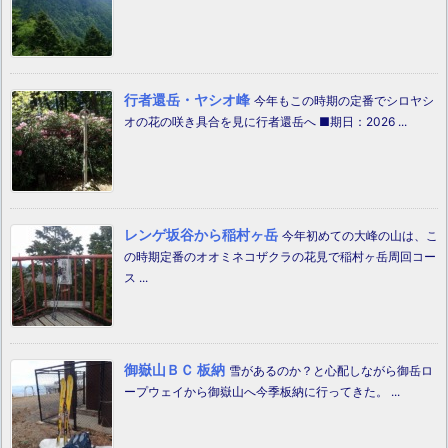
行者還岳・ヤシオ峰
今年もこの時期の定番でシロヤシ
オの花の咲き具合を見に行者還岳へ ■期日：2026 ...
レンゲ坂谷から稲村ヶ岳
今年初めての大峰の山は、こ
の時期定番のオオミネコザクラの花見で稲村ヶ岳周回コー
ス ...
御嶽山ＢＣ 板納
雪があるのか？と心配しながら御岳ロ
ープウェイから御嶽山へ今季板納に行ってきた。 ...