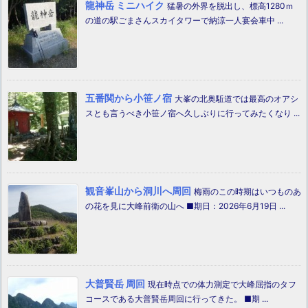
龍神岳 ミニハイク
猛暑の外界を脱出し、標高1280ｍ
の道の駅ごまさんスカイタワーで納涼一人宴会車中 ...
五番関から小笹ノ宿
大峯の北奥駈道では最高のオアシ
スとも言うべき小笹ノ宿へ久しぶりに行ってみたくなり ...
観音峯山から洞川へ周回
梅雨のこの時期はいつものあ
の花を見に大峰前衛の山へ ■期日：2026年6月19日 ...
大普賢岳 周回
現在時点での体力測定で大峰屈指のタフ
コースである大普賢岳周回に行ってきた。 ■期 ...