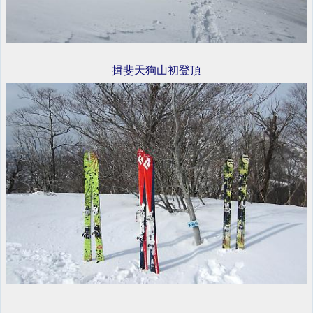
揖斐天狗山初登頂