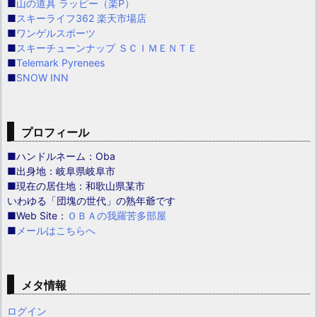
■
山の道具 ラッピー（楽P）
■
スキーライフ362 楽天市場店
■
ワンゲルスポーツ
■
スキーチューンナップ ＳＣＩＭＥＮＴＥ
■
Telemark Pyrenees
■
SNOW INN
プロフィール
■ハンドルネーム：Oba
■出身地：岐阜県岐阜市
■現在の居住地：和歌山県某市
いわゆる「団塊の世代」の熟年爺です
■Web Site：
ＯＢＡの我羅苦多部屋
■
メールはこちらへ
メタ情報
ログイン