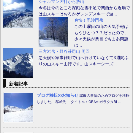
シャルマン火打から放山
今冬は今のところ深刻な雪不足で関西から近場で
は山スキーはおろかゲレンデスキーで遊...
爽快！毘沙門岳
この土曜日の山の天気予報は
もうひとつ？？だったので、
少々天候が悪目でもまあ問題
は...
三方岩岳・野谷荘司山 周回
悪天候や家事雑用で山へ行けていなくて3週間ぶ
りの山スキー山行です。山スキーシーズ...
新着記事
ブログ移転のお知らせ
諸般の事情のためブログを移転
しました。 移転先： タイトル：OBAのガラクタBl ...