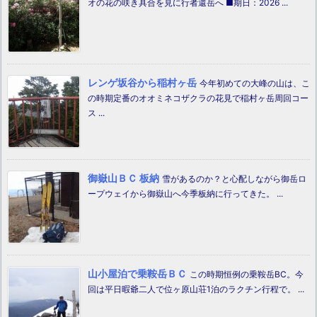
オの花の咲き具合を見に行者還岳へ ■期日：2026 ...
レンゲ坂谷から稲村ヶ岳
今年初めての大峰の山は、こ
の時期定番のオオミネコザクラの花見で稲村ヶ岳周回コー
ス ...
御嶽山ＢＣ 板納
雪があるのか？と心配しながら御岳ロ
ープウェイから御嶽山へ今季板納に行ってきた。 ...
山小屋泊で乗鞍岳ＢＣ
この時期恒例の乗鞍岳BC。今
回は平日暇爺二人で位ヶ原山荘1泊のラクチン行程で。 ...