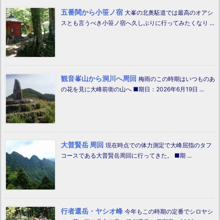
五番関から小笹ノ宿
大峯の北奥駈道では最高のオアシ
スとも言うべき小笹ノ宿へ久しぶりに行ってみたくなり ...
観音峯山から洞川へ周回
梅雨のこの時期はいつものあ
の花を見に大峰前衛の山へ ■期日：2026年6月19日 ...
大普賢岳 周回
現在時点での体力測定で大峰屈指のタフ
コースである大普賢岳周回に行ってきた。 ■期 ...
行者還岳・ヤシオ峰
今年もこの時期の定番でシロヤシ