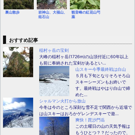
裏山散歩
岩神山、大福山、
観音峰の紅花山芍
俎石山
薬
おすすめ記事
稲村ヶ岳の宝剣
大峰の稲村ヶ岳(1726m)の山頂付近に60年以上
も前に奉納された宝剣があるとい...
山スキー今季最終戦は白山
５月も下旬となりそろそろ山
スキーシーズンもお終いで
す。最終戦はやはり白山で締
めた...
シャルマン火打から放山
今冬は今のところ深刻な雪不足で関西から近場で
は山スキーはおろかゲレンデスキーで遊...
爽快！毘沙門岳
この土曜日の山の天気予報は
もうひとつ？？だったので、