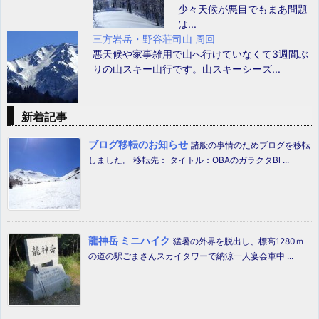
少々天候が悪目でもまあ問題
は...
三方岩岳・野谷荘司山 周回
悪天候や家事雑用で山へ行けていなくて3週間ぶ
りの山スキー山行です。山スキーシーズ...
新着記事
ブログ移転のお知らせ
諸般の事情のためブログを移転
しました。 移転先： タイトル：OBAのガラクタBl ...
龍神岳 ミニハイク
猛暑の外界を脱出し、標高1280ｍ
の道の駅ごまさんスカイタワーで納涼一人宴会車中 ...