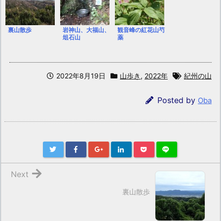
裏山散歩
岩神山、大福山、
観音峰の紅花山芍
俎石山
薬
2022年8月19日
山歩き
,
2022年
紀州の山
Posted by
Oba
Next
裏山散歩