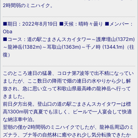
2時間弱のミニハイク。
■期日：2022年8月19日 ■天候：晴時々曇り ■メンバー：
Oba
■コース：道の駅ごまさんスカイタワー～護摩壇山(1372m)
～龍神岳(1382m)～耳取山(1363m)～千ノ時 (1344.1m)（往
復）
このところ連日の猛暑、コロナ第7波等で出不精になってい
ましたが、ここ数日の降雨で畑の連日の水やりから少し解
放され、急に思い立って和歌山県最高峰の龍神岳へ行って
きました。
前日夕方出発。登山口の道の駅ごまさんスカイタワーは標
高1300m弱で真夏でも涼しく、ビールで一人宴会して快適
な納涼車中泊。
翌朝の僅か2時間弱のミニハイクでしたが、龍神岳周辺のミ
ズナラ、ブナ等の自然林に癒やされ少し気分転換できたか