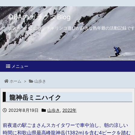
OBAのガラクタBlog
山スキー、山歩き、チャリンコ遊びが好きな熟年爺の活動記録です
メニュー
ホーム
>
山歩き
龍神岳ミニハイク
2022年8月19日
山歩き
,
2022年
前夜道の駅ごまさんスカイタワーで車中泊し、朝の涼しい
時間に和歌山県最高峰龍神岳(1382m)を含む4ピークを踏む