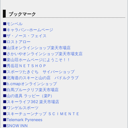
カ
イ
ブックマーク
ブ
■
モンベル
■
キャラバン−ホームページ
■
ザ・ノース・フェイス
■
ロストアロー
■
山渓オンラインショップ楽天市場店
■
さかいやオンラインショップ楽天市場支店
■
楽山荘ホームページにようこそ！！
■
秀岳荘ＮＥＴＳＨＯＰ
■
スポーツたきぐち サイバーショップ
■
北海道のスキーと山の店 パドルクラブ
■
b.cmapオンラインショップ
■
白馬ブルークリフ楽天市場店
■
山の道具 ラッピー（楽P）
■
スキーライフ362 楽天市場店
■
ワンゲルスポーツ
■
スキーチューンナップ ＳＣＩＭＥＮＴＥ
■
Telemark Pyrenees
■
SNOW INN