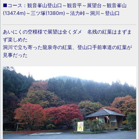
■コース：観音峯山登山口～観音平～展望台～観音峯山
(1347.4m)～三ツ塚(1380m)～法力峠～洞川～登山口
あいにくの空模様で展望は全くダメ 名残の紅葉はまずま
ず楽しめた
洞川で立ち寄った龍泉寺の紅葉、登山口手前車道の紅葉が
見事だった