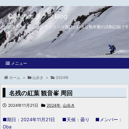
OBAのガラクタBlog
山スキー、山歩き、チャリンコ遊びが好きな熟年爺の活動記録です
メニュー
ホーム
>
山歩き
>
2024年
名残の紅葉 観音峯 周回
2024年11月21日
2024年
,
山歩き
■期日：2024年11月21日 ■天候：曇り ■メンバー：
Oba