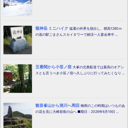
龍神岳 ミニハイク
猛暑の外界を脱出し、標高1280ｍ
の道の駅ごまさんスカイタワーで納涼一人宴会車中 ...
五番関から小笹ノ宿
大峯の北奥駈道では最高のオアシ
スとも言うべき小笹ノ宿へ久しぶりに行ってみたくなり ...
観音峯山から洞川へ周回
梅雨のこの時期はいつものあ
の花を見に大峰前衛の山へ ■期日：2026年6月19日 ...