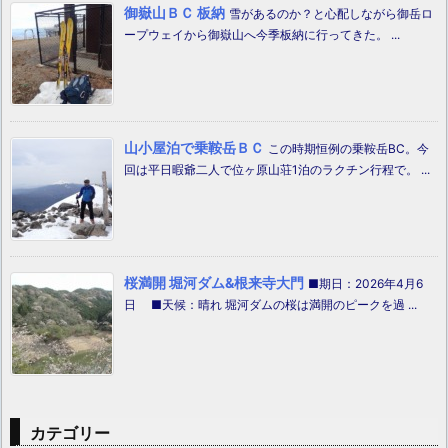
御嶽山ＢＣ 板納
雪があるのか？と心配しながら御岳ロ
ープウェイから御嶽山へ今季板納に行ってきた。 ...
山小屋泊で乗鞍岳ＢＣ
この時期恒例の乗鞍岳BC。今
回は平日暇爺二人で位ヶ原山荘1泊のラクチン行程で。 ...
桜満開 堀河ダム&根来寺大門
■期日：2026年4月6
日 ■天候：晴れ 堀河ダムの桜は満開のピークを過 ...
カテゴリー