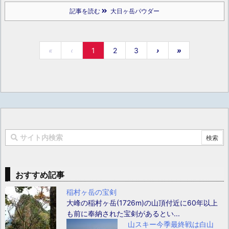
記事を読む
大日ヶ岳パウダー
«
‹
1
2
3
›
»
おすすめ記事
稲村ヶ岳の宝剣
大峰の稲村ヶ岳(1726m)の山頂付近に60年以上
も前に奉納された宝剣があるとい...
山スキー今季最終戦は白山