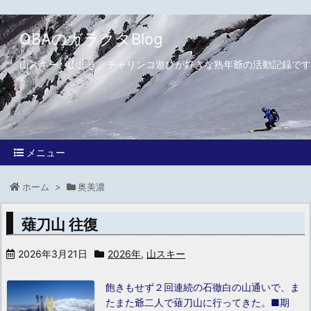
OBAのガラクタBlog
山スキー、山歩き、チャリンコ遊びが好きな熟年爺の活動記録です
メニュー
ホーム
>
奥美濃
薙刀山 往復
2026年3月21日
2026年
,
山スキー
飽きもせず２回連続の石徹白の山通いで、ま
たまた爺二人で薙刀山に行ってきた。
■期