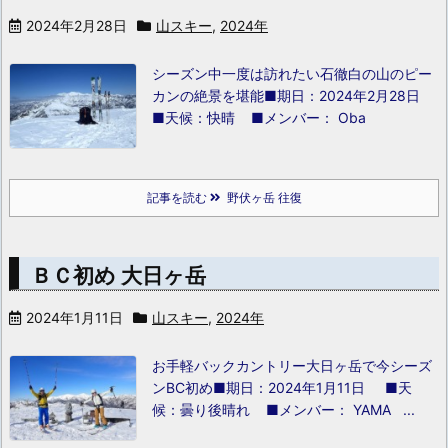
2024年2月28日
山スキー
,
2024年
シーズン中一度は訪れたい石徹白の山のピー
カンの絶景を堪能
■期日：2024年2月28日
■天候：快晴 ■メンバー： Oba
記事を読む
野伏ヶ岳 往復
ＢＣ初め 大日ヶ岳
2024年1月11日
山スキー
,
2024年
お手軽バックカントリー大日ヶ岳で今シーズ
ンBC初め
■期日：2024年1月11日 ■天
候：曇り後晴れ ■メンバー： YAMA ...