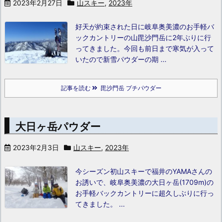
2023年2月27日
山スキー
,
2023年
好天が約束された日に岐阜奥美濃のお手軽バ
ックカントリーの山毘沙門岳に2年ぶりに行
ってきました。
今回も前日まで寒気が入って
いたので新雪パウダーの期 ...
記事を読む
毘沙門岳 プチパウダー
大日ヶ岳パウダー
2023年2月3日
山スキー
,
2023年
今シーズン初山スキーで福井のYAMAさんの
お誘いで、岐阜奥美濃の大日ヶ岳(1709m)の
お手軽バックカントリーに超久しぶりに行っ
てきました。
...