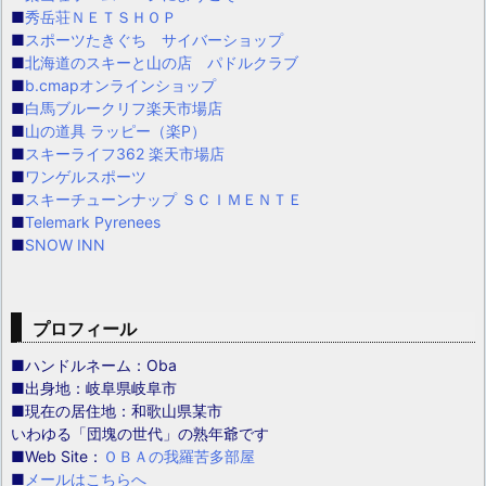
■
秀岳荘ＮＥＴＳＨＯＰ
■
スポーツたきぐち サイバーショップ
■
北海道のスキーと山の店 パドルクラブ
■
b.cmapオンラインショップ
■
白馬ブルークリフ楽天市場店
■
山の道具 ラッピー（楽P）
■
スキーライフ362 楽天市場店
■
ワンゲルスポーツ
■
スキーチューンナップ ＳＣＩＭＥＮＴＥ
■
Telemark Pyrenees
■
SNOW INN
プロフィール
■ハンドルネーム：Oba
■出身地：岐阜県岐阜市
■現在の居住地：和歌山県某市
いわゆる「団塊の世代」の熟年爺です
■Web Site：
ＯＢＡの我羅苦多部屋
■
メールはこちらへ