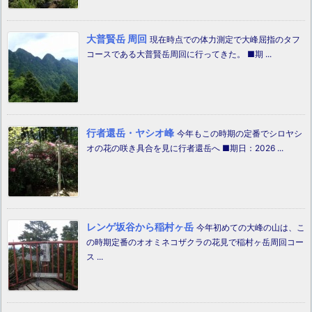
大普賢岳 周回
現在時点での体力測定で大峰屈指のタフ
コースである大普賢岳周回に行ってきた。 ■期 ...
行者還岳・ヤシオ峰
今年もこの時期の定番でシロヤシ
オの花の咲き具合を見に行者還岳へ ■期日：2026 ...
レンゲ坂谷から稲村ヶ岳
今年初めての大峰の山は、こ
の時期定番のオオミネコザクラの花見で稲村ヶ岳周回コー
ス ...