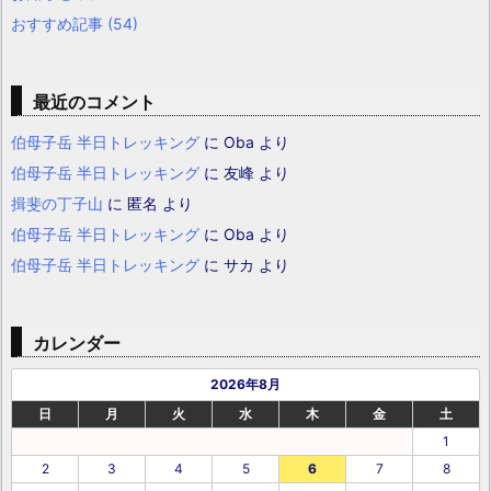
おすすめ記事
(54)
最近のコメント
伯母子岳 半日トレッキング
に
Oba
より
伯母子岳 半日トレッキング
に
友峰
より
揖斐の丁子山
に
匿名
より
伯母子岳 半日トレッキング
に
Oba
より
伯母子岳 半日トレッキング
に
サカ
より
カレンダー
2026年8月
日
月
火
水
木
金
土
1
2
3
4
5
6
7
8