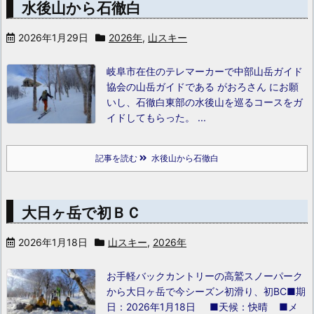
水後山から石徹白
2026年1月29日
2026年
,
山スキー
岐阜市在住のテレマーカーで中部山岳ガイド
協会の山岳ガイドである がおろさん にお願
いし、石徹白東部の水後山を巡るコースをガ
イドしてもらった。
...
記事を読む
水後山から石徹白
大日ヶ岳で初ＢＣ
2026年1月18日
山スキー
,
2026年
お手軽バックカントリーの高鷲スノーパーク
から大日ヶ岳で今シーズン初滑り、初BC
■期
日：2026年1月18日 ■天候：快晴 ■メ