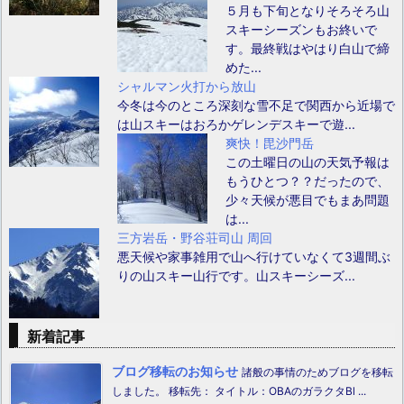
５月も下旬となりそろそろ山
スキーシーズンもお終いで
す。最終戦はやはり白山で締
めた...
シャルマン火打から放山
今冬は今のところ深刻な雪不足で関西から近場で
は山スキーはおろかゲレンデスキーで遊...
爽快！毘沙門岳
この土曜日の山の天気予報は
もうひとつ？？だったので、
少々天候が悪目でもまあ問題
は...
三方岩岳・野谷荘司山 周回
悪天候や家事雑用で山へ行けていなくて3週間ぶ
りの山スキー山行です。山スキーシーズ...
新着記事
ブログ移転のお知らせ
諸般の事情のためブログを移転
しました。 移転先： タイトル：OBAのガラクタBl ...