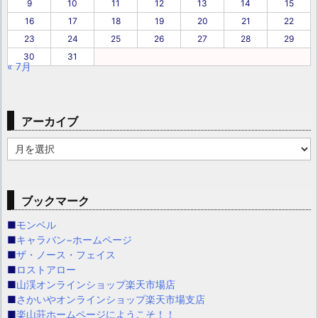
9
10
11
12
13
14
15
16
17
18
19
20
21
22
23
24
25
26
27
28
29
30
31
« 7月
アーカイブ
ア
ー
カ
イ
ブックマーク
ブ
■
モンベル
■
キャラバン−ホームページ
■
ザ・ノース・フェイス
■
ロストアロー
■
山渓オンラインショップ楽天市場店
■
さかいやオンラインショップ楽天市場支店
■
楽山荘ホームページにようこそ！！