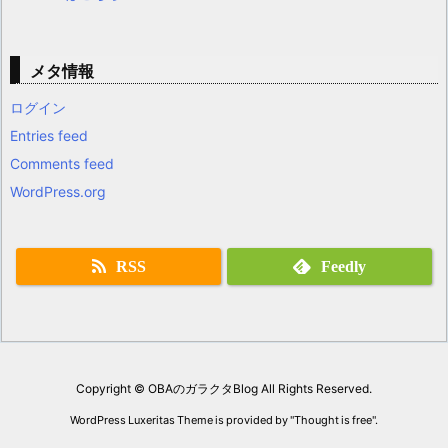
メタ情報
ログイン
Entries feed
Comments feed
WordPress.org
RSS
Feedly
Copyright ©
OBAのガラクタBlog
All Rights Reserved.
WordPress Luxeritas Theme is provided by "
Thought is free
".