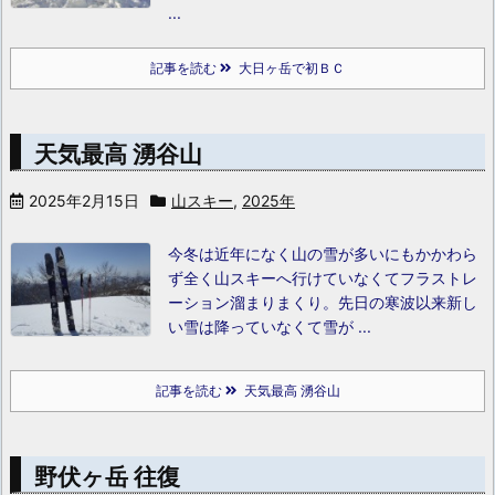
...
記事を読む
大日ヶ岳で初ＢＣ
天気最高 湧谷山
2025年2月15日
山スキー
,
2025年
今冬は近年になく山の雪が多いにもかかわら
ず全く山スキーへ行けていなくてフラストレ
ーション溜まりまくり。
先日の寒波以来新し
い雪は降っていなくて雪が ...
記事を読む
天気最高 湧谷山
野伏ヶ岳 往復