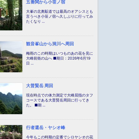
五番関から小笹ノ宿
大峯の北奥駈道では最高のオアシスとも
言うべき小笹ノ宿へ久しぶりに行ってみ
たくなり ...
観音峯山から洞川へ周回
梅雨のこの時期はいつものあの花を見に
大峰前衛の山へ ■期日：2026年6月19
日 ...
大普賢岳 周回
現在時点での体力測定で大峰屈指のタフ
コースである大普賢岳周回に行ってき
た。 ■期 ...
行者還岳・ヤシオ峰
今年もこの時期の定番でシロヤシオの花