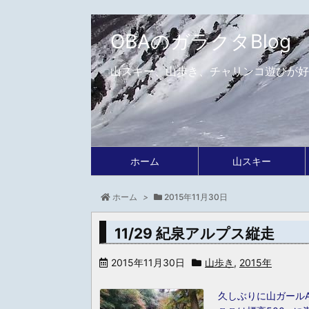
OBAのガラクタBlog
山スキー、山歩き、チャリンコ遊びが好
ホーム
山スキー
ホーム
>
2015年11月30日
11/29 紀泉アルプス縦走
2015年11月30日
山歩き
,
2015年
久しぶりに山ガール