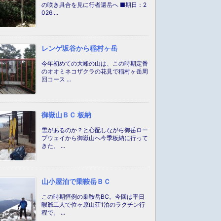
の咲き具合を見に行者還岳へ ■期日：2
026 ...
レンゲ坂谷から稲村ヶ岳
今年初めての大峰の山は、この時期定番
のオオミネコザクラの花見で稲村ヶ岳周
回コース ...
御嶽山ＢＣ 板納
雪があるのか？と心配しながら御岳ロー
プウェイから御嶽山へ今季板納に行って
きた。 ...
山小屋泊で乗鞍岳ＢＣ
この時期恒例の乗鞍岳BC。今回は平日
暇爺二人で位ヶ原山荘1泊のラクチン行
程で。 ...