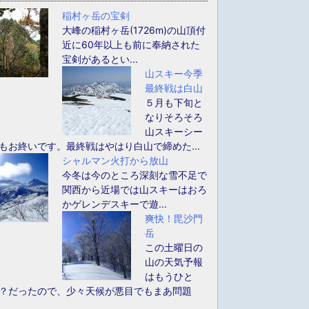
稲村ヶ岳の宝剣
大峰の稲村ヶ岳(1726m)の山頂付
近に60年以上も前に奉納された
宝剣があるとい...
山スキー今季
最終戦は白山
５月も下旬と
なりそろそろ
山スキーシー
もお終いです。最終戦はやはり白山で締めた...
シャルマン火打から放山
今冬は今のところ深刻な雪不足で
関西から近場では山スキーはおろ
かゲレンデスキーで遊...
爽快！毘沙門
岳
この土曜日の
山の天気予報
はもうひと
？だったので、少々天候が悪目でもまあ問題