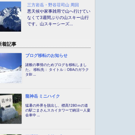
三方岩岳・野谷荘司山 周回
悪天候や家事雑用で山へ行けてい
なくて3週間ぶりの山スキー山行
です。山スキーシーズ...
新着記事
ブログ移転のお知らせ
諸般の事情のためブログを移転しまし
た。 移転先： タイトル：OBAのガラク
タBl ...
龍神岳 ミニハイク
猛暑の外界を脱出し、標高1280ｍの道
の駅ごまさんスカイタワーで納涼一人宴
会車中 ...