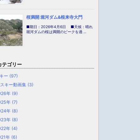
桜満開 堀河ダム&根来寺大門
■期日：2026年4月6日 ■天候：晴れ
堀河ダムの桜は満開のピークを過 ...
カテゴリー
キー
(97)
山スキー動画集
(3)
026年
(9)
025年
(7)
024年
(8)
023年
(8)
022年
(4)
021年
(6)