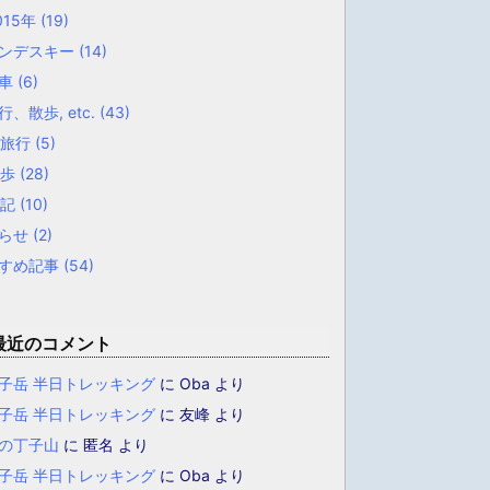
015年
(19)
ンデスキー
(14)
転車
(6)
行、散歩, etc.
(43)
小旅行
(5)
散歩
(28)
雑記
(10)
らせ
(2)
すめ記事
(54)
最近のコメント
子岳 半日トレッキング
に
Oba
より
子岳 半日トレッキング
に
友峰
より
の丁子山
に
匿名
より
子岳 半日トレッキング
に
Oba
より