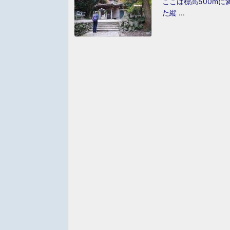
ここは標高500m
た縦 ...