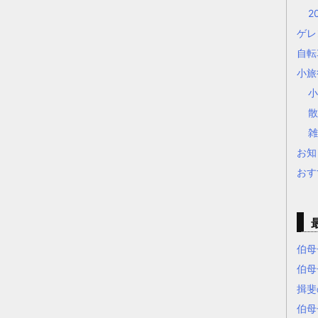
2
ゲレ
自
小旅
お知
おす
伯母
伯母
揖斐
伯母