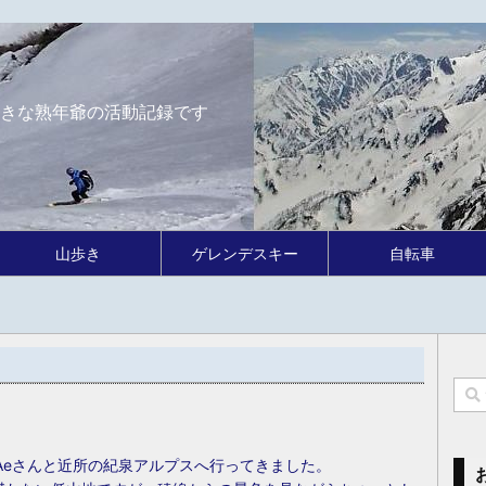
きな熟年爺の活動記録です
山歩き
ゲレンデスキー
自転車
Aeさんと近所の紀泉アルプスへ行ってきました。