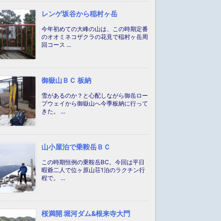
レンゲ坂谷から稲村ヶ岳
今年初めての大峰の山は、この時期定番
のオオミネコザクラの花見で稲村ヶ岳周
回コース ...
御嶽山ＢＣ 板納
雪があるのか？と心配しながら御岳ロー
プウェイから御嶽山へ今季板納に行って
きた。 ...
山小屋泊で乗鞍岳ＢＣ
この時期恒例の乗鞍岳BC。今回は平日
暇爺二人で位ヶ原山荘1泊のラクチン行
程で。 ...
桜満開 堀河ダム&根来寺大門