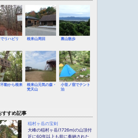
山でリハビリ
根来山周回
裏山散歩
鑽不動から根来
根来山元気の森・
小笹ノ宿でテント
梵天山
泊
おすすめ記事
稲村ヶ岳の宝剣
大峰の稲村ヶ岳(1726m)の山頂付
近に60年以上も前に奉納された