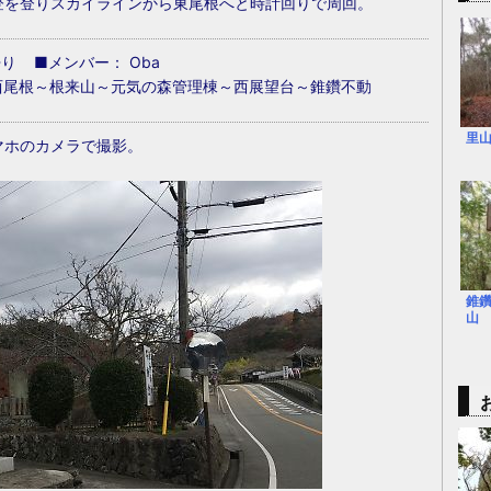
登を登りスカイラインから東尾根へと時計回りで周回。
曇り ■メンバー： Oba
西尾根～根来山～元気の森管理棟～西展望台～錐鑽不動
里
マホのカメラで撮影。
錐
山