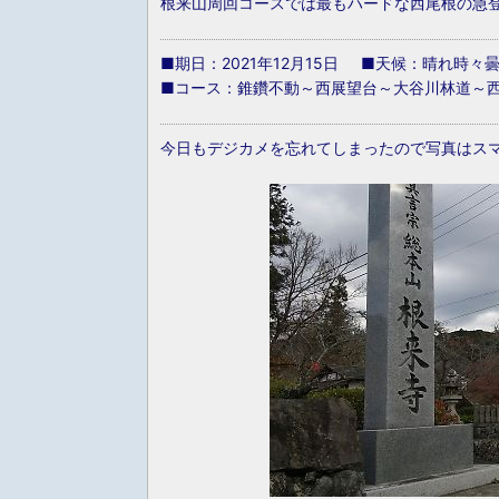
根来山周回コースでは最もハードな西尾根の急
■期日：2021年12月15日 ■天候：晴れ時々
■コース：錐鑽不動～西展望台～大谷川林道～
今日もデジカメを忘れてしまったので写真はス