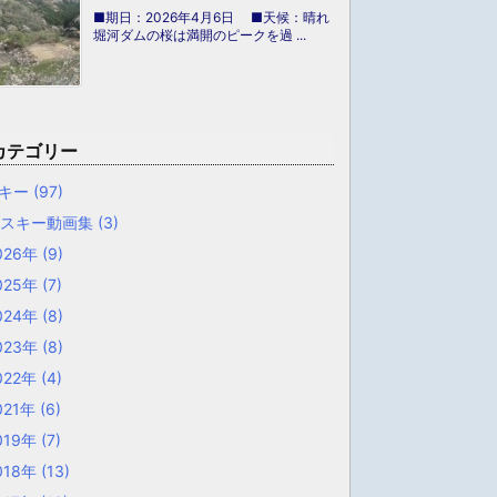
■期日：2026年4月6日 ■天候：晴れ
堀河ダムの桜は満開のピークを過 ...
カテゴリー
キー
(97)
山スキー動画集
(3)
026年
(9)
025年
(7)
024年
(8)
023年
(8)
022年
(4)
021年
(6)
019年
(7)
018年
(13)