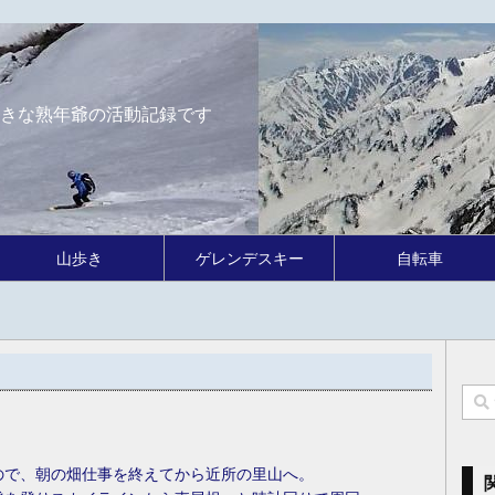
きな熟年爺の活動記録です
山歩き
ゲレンデスキー
自転車
ので、朝の畑仕事を終えてから近所の里山へ。