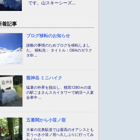
です。山スキーシーズ...
新着記事
ブログ移転のお知らせ
諸般の事情のためブログを移転しまし
た。 移転先： タイトル：OBAのガラク
タBl ...
龍神岳 ミニハイク
猛暑の外界を脱出し、標高1280ｍの道
の駅ごまさんスカイタワーで納涼一人宴
会車中 ...
五番関から小笹ノ宿
大峯の北奥駈道では最高のオアシスとも
言うべき小笹ノ宿へ久しぶりに行ってみ
たくなり ...