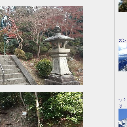
ズン
つ？
は...