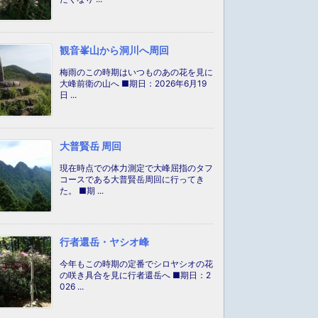
観音峯山から洞川へ周回
梅雨のこの時期はいつものあの花を見に
大峰前衛の山へ ■期日：2026年6月19
日 ...
大普賢岳 周回
現在時点での体力測定で大峰屈指のタフ
コースである大普賢岳周回に行ってき
た。 ■期 ...
行者還岳・ヤシオ峰
今年もこの時期の定番でシロヤシオの花
の咲き具合を見に行者還岳へ ■期日：2
026 ...