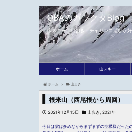
OBAのガラクタBlog
山スキー、山歩き、チャリンコ遊びが好
ホーム
山スキー
ホーム
>
山歩き
根来山（西尾根から周回）
2021年12月15日
山歩き
,
2021年
今日は雲は多めながらまずまずの空模様だった