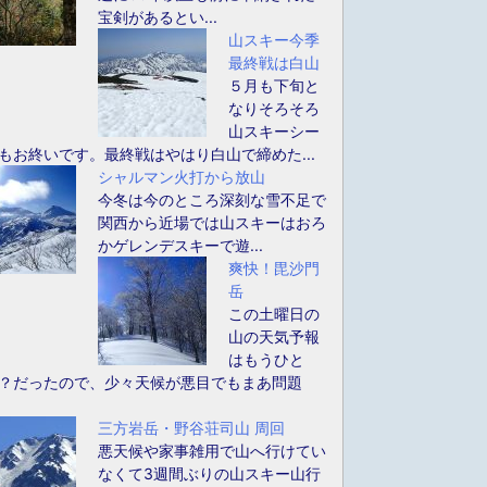
宝剣があるとい...
山スキー今季
最終戦は白山
５月も下旬と
なりそろそろ
山スキーシー
もお終いです。最終戦はやはり白山で締めた...
シャルマン火打から放山
今冬は今のところ深刻な雪不足で
関西から近場では山スキーはおろ
かゲレンデスキーで遊...
爽快！毘沙門
岳
この土曜日の
山の天気予報
はもうひと
？だったので、少々天候が悪目でもまあ問題
三方岩岳・野谷荘司山 周回
悪天候や家事雑用で山へ行けてい
なくて3週間ぶりの山スキー山行