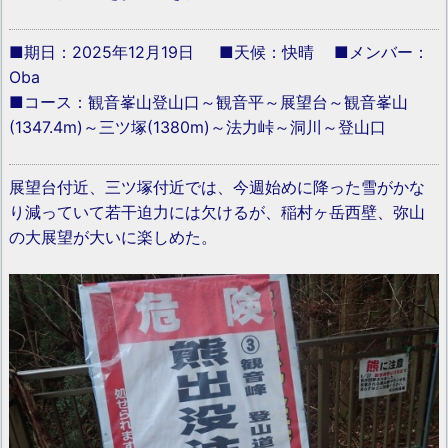
■期日：2025年12月19日 ■天候：快晴 ■メンバー：
Oba
■コース：観音峯山登山口～観音平～展望台～観音峯山
(1347.4m)～三ツ塚(1380m)～法力峠～洞川～登山口
展望台付近、三ツ塚付近では、今週始めに降った雪がかな
り減っていて若干迫力には欠けるが、稲村ヶ岳西壁、弥山
の大展望が大いに楽しめた。