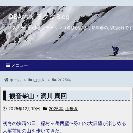
OBAのガラクタBlog
山スキー、山歩き、チャリンコ遊びが好きな熟年爺の活動記録です
メニュー
ホーム
>
山歩き
>
2025年
観音峯山・洞川 周回
2025年12月19日
2025年
,
山歩き
初冬の快晴の日、稲村ヶ岳西壁〜弥山の大展望が楽しめる
大峯前衛の山を歩いてきた。