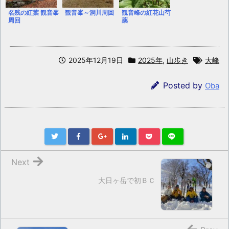
名残の紅葉 観音峯
観音峯～洞川周回
観音峰の紅花山芍
周回
薬
2025年12月19日
2025年
,
山歩き
大峰
Posted by
Oba
Next
大日ヶ岳で初ＢＣ