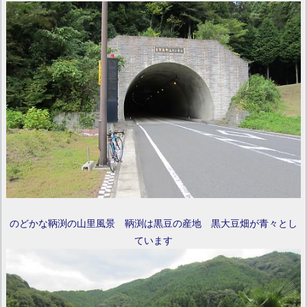
のどかな鞆渕の山里風景 鞆渕は黒豆の産地 黒大豆畑が青々とし
ています