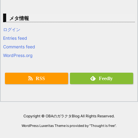
メタ情報
ログイン
Entries feed
Comments feed
WordPress.org
RSS
Feedly
Copyright ©
OBAのガラクタBlog
All Rights Reserved.
WordPress Luxeritas Theme is provided by "
Thought is free
".