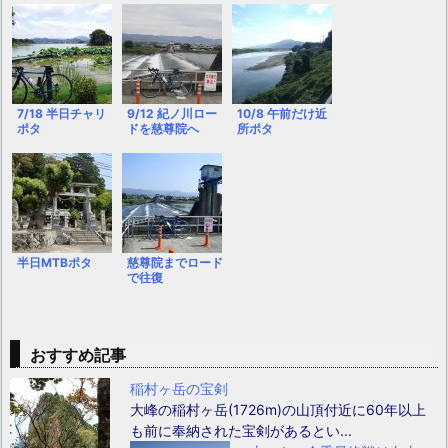
7/18 半日チャリ
9/12 紀ノ川ロー
10/8 午前だけ近
ポタ
ドを慈尊院へ
所ポタ
半日MTBポタ
慈尊院までロード
で往復
おすすめ記事
稲村ヶ岳の宝剣
大峰の稲村ヶ岳(1726m)の山頂付近に60年以上
も前に奉納された宝剣があるとい...