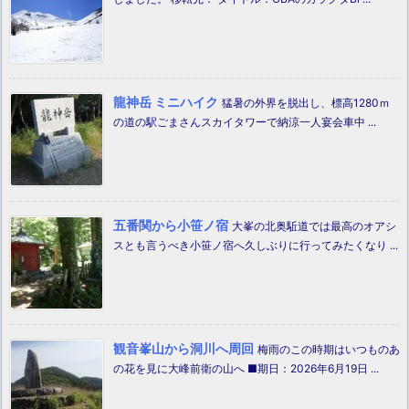
龍神岳 ミニハイク
猛暑の外界を脱出し、標高1280ｍ
の道の駅ごまさんスカイタワーで納涼一人宴会車中 ...
五番関から小笹ノ宿
大峯の北奥駈道では最高のオアシ
スとも言うべき小笹ノ宿へ久しぶりに行ってみたくなり ...
観音峯山から洞川へ周回
梅雨のこの時期はいつものあ
の花を見に大峰前衛の山へ ■期日：2026年6月19日 ...