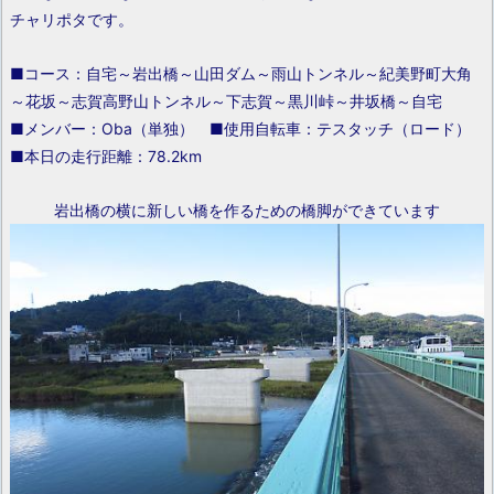
チャリポタです。
■コース：自宅～岩出橋～山田ダム～雨山トンネル～紀美野町大角
～花坂～志賀高野山トンネル～下志賀～黒川峠～井坂橋～自宅
■メンバー：Oba（単独） ■使用自転車：テスタッチ（ロード）
■本日の走行距離：78.2km
岩出橋の横に新しい橋を作るための橋脚ができています