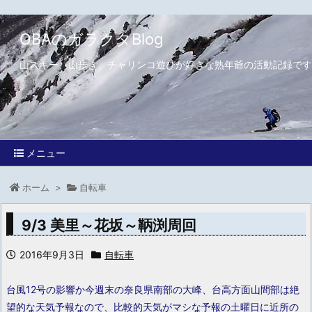
OBAのガラクタBlog
山スキー、山歩き、チャリンコ遊びが好きな熟年爺の活動記録です
メニュー
ホーム
>
自転車
9/3 美里～花坂～鞆渕周回
2016年9月3日
自転車
台風12号の影響か今週末の奈良県南部の大峰、台高方面山間部は絶
望的な天気予報なので、比較的天気がマシな予報の土曜日に近所の