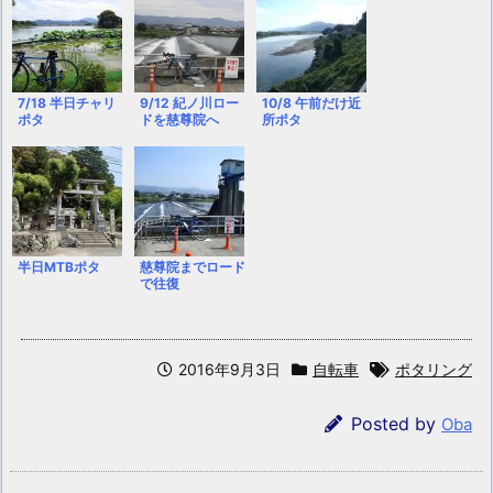
7/18 半日チャリ
9/12 紀ノ川ロー
10/8 午前だけ近
ポタ
ドを慈尊院へ
所ポタ
半日MTBポタ
慈尊院までロード
で往復
2016年9月3日
自転車
ポタリング
Posted by
Oba