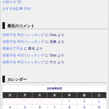
お知らせ
(2)
おすすめ記事
(54)
最近のコメント
伯母子岳 半日トレッキング
に
Oba
より
伯母子岳 半日トレッキング
に
友峰
より
揖斐の丁子山
に
匿名
より
伯母子岳 半日トレッキング
に
Oba
より
伯母子岳 半日トレッキング
に
サカ
より
カレンダー
2016年9月
日
月
火
水
木
金
土
1
2
3
4
5
6
7
8
9
10