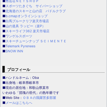
■
秀岳荘ＮＥＴＳＨＯＰ
■
スポーツたきぐち サイバーショップ
■
北海道のスキーと山の店 パドルクラブ
■
b.cmapオンラインショップ
■
白馬ブルークリフ楽天市場店
■
山の道具 ラッピー（楽P）
■
スキーライフ362 楽天市場店
■
ワンゲルスポーツ
■
スキーチューンナップ ＳＣＩＭＥＮＴＥ
■
Telemark Pyrenees
■
SNOW INN
プロフィール
■ハンドルネーム：Oba
■出身地：岐阜県岐阜市
■現在の居住地：和歌山県某市
いわゆる「団塊の世代」の熟年爺です
■Web Site：
ＯＢＡの我羅苦多部屋
■
メールはこちらへ