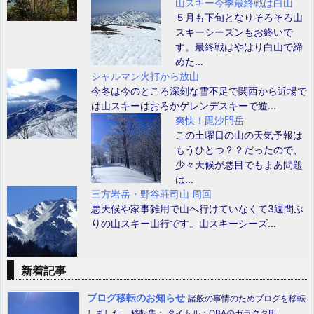
山スキー今季最終戦は白山
５月も下旬となりそろそろ山
スキーシーズンもお終いで
す。最終戦はやはり白山で締
めた...
シャルマン火打から放山
今冬は今のところ深刻な雪不足で関西から近場で
は山スキーはおろかゲレンデスキーで遊...
爽快！毘沙門岳
この土曜日の山の天気予報は
もうひとつ？？だったので、
少々天候が悪目でもまあ問題
は...
三方岩岳・野谷荘司山 周回
悪天候や家事雑用で山へ行けていなくて3週間ぶ
りの山スキー山行です。山スキーシーズ...
新着記事
ブログ移転のお知らせ
諸般の事情のためブログを移転
しました。 移転先： タイトル：OBAのガラクタBl ...