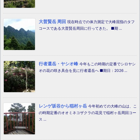
大普賢岳 周回
現在時点での体力測定で大峰屈指のタフ
コースである大普賢岳周回に行ってきた。 ■期 ...
行者還岳・ヤシオ峰
今年もこの時期の定番でシロヤシ
オの花の咲き具合を見に行者還岳へ ■期日：2026 ...
レンゲ坂谷から稲村ヶ岳
今年初めての大峰の山は、こ
の時期定番のオオミネコザクラの花見で稲村ヶ岳周回コー
ス ...