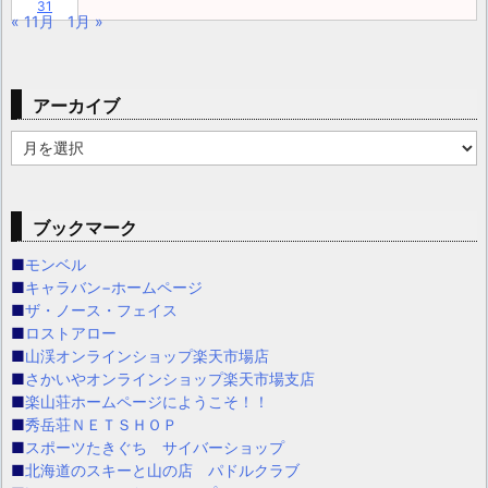
31
« 11月
1月 »
アーカイブ
ア
ー
カ
イ
ブックマーク
ブ
■
モンベル
■
キャラバン−ホームページ
■
ザ・ノース・フェイス
■
ロストアロー
■
山渓オンラインショップ楽天市場店
■
さかいやオンラインショップ楽天市場支店
■
楽山荘ホームページにようこそ！！
■
秀岳荘ＮＥＴＳＨＯＰ
■
スポーツたきぐち サイバーショップ
■
北海道のスキーと山の店 パドルクラブ