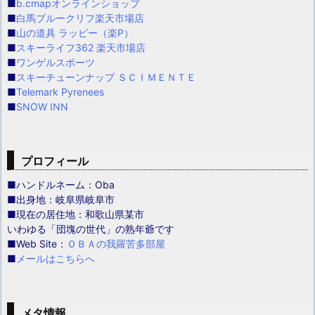
■
b.cmapオンラインショップ
■
白馬ブルークリフ楽天市場店
■
山の道具 ラッピー（楽P）
■
スキーライフ362 楽天市場店
■
ワンゲルスポーツ
■
スキーチューンナップ ＳＣＩＭＥＮＴＥ
■
Telemark Pyrenees
■
SNOW INN
プロフィール
■ハンドルネーム：Oba
■出身地：岐阜県岐阜市
■現在の居住地：和歌山県某市
いわゆる「団塊の世代」の熟年爺です
■Web Site：
ＯＢＡの我羅苦多部屋
■
メールはこちらへ
メタ情報