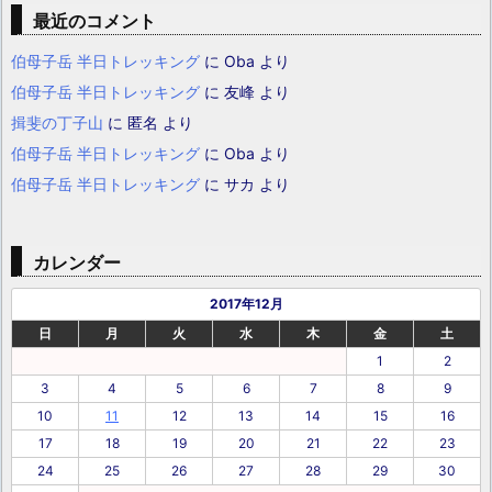
最近のコメント
伯母子岳 半日トレッキング
に
Oba
より
伯母子岳 半日トレッキング
に
友峰
より
揖斐の丁子山
に
匿名
より
伯母子岳 半日トレッキング
に
Oba
より
伯母子岳 半日トレッキング
に
サカ
より
カレンダー
2017年12月
日
月
火
水
木
金
土
1
2
3
4
5
6
7
8
9
10
11
12
13
14
15
16
17
18
19
20
21
22
23
24
25
26
27
28
29
30