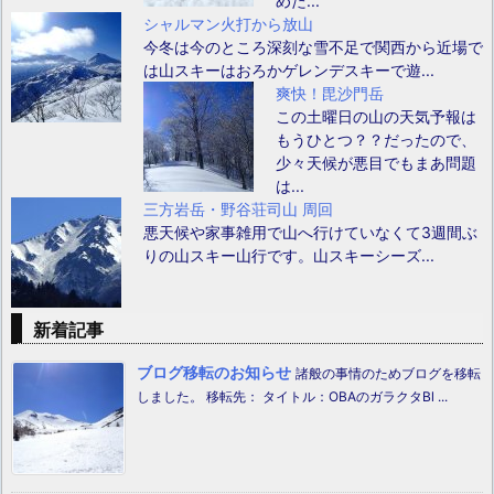
めた...
シャルマン火打から放山
今冬は今のところ深刻な雪不足で関西から近場で
は山スキーはおろかゲレンデスキーで遊...
爽快！毘沙門岳
この土曜日の山の天気予報は
もうひとつ？？だったので、
少々天候が悪目でもまあ問題
は...
三方岩岳・野谷荘司山 周回
悪天候や家事雑用で山へ行けていなくて3週間ぶ
りの山スキー山行です。山スキーシーズ...
新着記事
ブログ移転のお知らせ
諸般の事情のためブログを移転
しました。 移転先： タイトル：OBAのガラクタBl ...