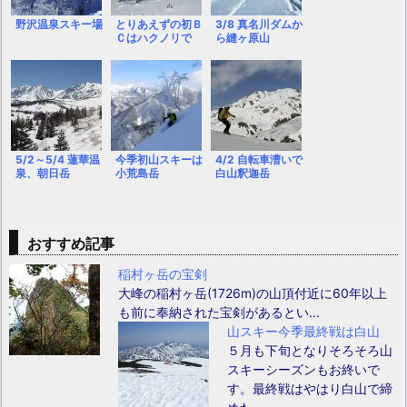
野沢温泉スキー場
とりあえずの初Ｂ
3/8 真名川ダムか
Ｃはハクノリで
ら縫ヶ原山
5/2～5/4 蓮華温
今季初山スキーは
4/2 自転車漕いで
泉、朝日岳
小荒島岳
白山釈迦岳
おすすめ記事
稲村ヶ岳の宝剣
大峰の稲村ヶ岳(1726m)の山頂付近に60年以上
も前に奉納された宝剣があるとい...
山スキー今季最終戦は白山
５月も下旬となりそろそろ山
スキーシーズンもお終いで
す。最終戦はやはり白山で締