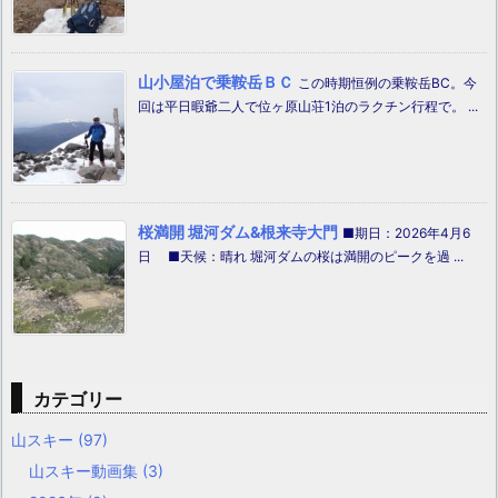
山小屋泊で乗鞍岳ＢＣ
この時期恒例の乗鞍岳BC。今
回は平日暇爺二人で位ヶ原山荘1泊のラクチン行程で。 ...
桜満開 堀河ダム&根来寺大門
■期日：2026年4月6
日 ■天候：晴れ 堀河ダムの桜は満開のピークを過 ...
カテゴリー
山スキー
(97)
山スキー動画集
(3)