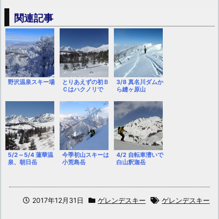
関連記事
野沢温泉スキー場
とりあえずの初Ｂ
3/8 真名川ダムか
Ｃはハクノリで
ら縫ヶ原山
5/2～5/4 蓮華温
今季初山スキーは
4/2 自転車漕いで
泉、朝日岳
小荒島岳
白山釈迦岳
2017年12月31日
ゲレンデスキー
ゲレンデスキー