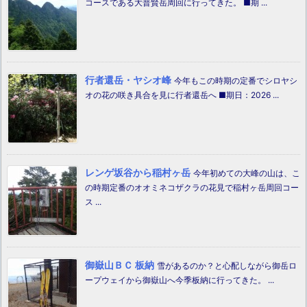
コースである大普賢岳周回に行ってきた。 ■期 ...
行者還岳・ヤシオ峰
今年もこの時期の定番でシロヤシ
オの花の咲き具合を見に行者還岳へ ■期日：2026 ...
レンゲ坂谷から稲村ヶ岳
今年初めての大峰の山は、こ
の時期定番のオオミネコザクラの花見で稲村ヶ岳周回コー
ス ...
御嶽山ＢＣ 板納
雪があるのか？と心配しながら御岳ロ
ープウェイから御嶽山へ今季板納に行ってきた。 ...