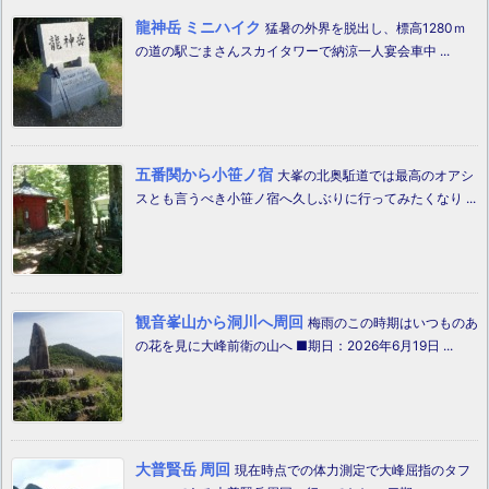
龍神岳 ミニハイク
猛暑の外界を脱出し、標高1280ｍ
の道の駅ごまさんスカイタワーで納涼一人宴会車中 ...
五番関から小笹ノ宿
大峯の北奥駈道では最高のオアシ
スとも言うべき小笹ノ宿へ久しぶりに行ってみたくなり ...
観音峯山から洞川へ周回
梅雨のこの時期はいつものあ
の花を見に大峰前衛の山へ ■期日：2026年6月19日 ...
大普賢岳 周回
現在時点での体力測定で大峰屈指のタフ