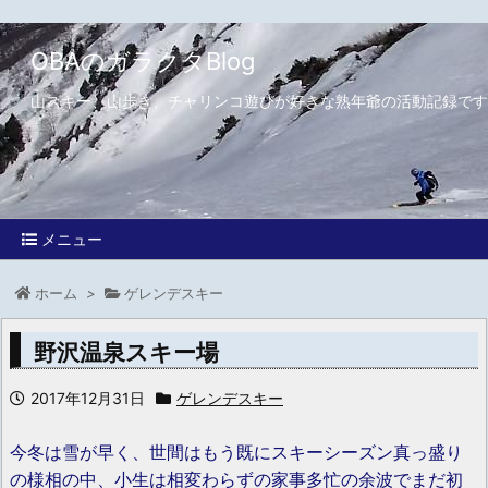
OBAのガラクタBlog
山スキー、山歩き、チャリンコ遊びが好きな熟年爺の活動記録です
メニュー
ホーム
>
ゲレンデスキー
野沢温泉スキー場
2017年12月31日
ゲレンデスキー
今冬は雪が早く、世間はもう既にスキーシーズン真っ盛り
の様相の中、小生は相変わらずの家事多忙の余波でまだ初