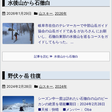
水後山から石徹白
2026年1月29日
山スキー
,
2026年
岐阜市在住のテレマーカーで中部山岳ガイド
協会の山岳ガイドである がおろさん にお願
いし、石徹白東部の水後山を巡るコースをガ
イドしてもらった。
...
記事を読む
水後山から石徹白
野伏ヶ岳 往復
2024年2月28日
山スキー
,
2024年
シーズン中一度は訪れたい石徹白の山のピー
カンの絶景を堪能
■期日：2024年2月28日
■天候：快晴 ■メンバー： Oba