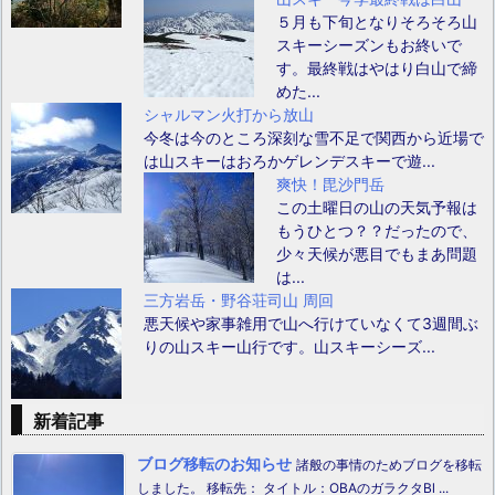
５月も下旬となりそろそろ山
スキーシーズンもお終いで
す。最終戦はやはり白山で締
めた...
シャルマン火打から放山
今冬は今のところ深刻な雪不足で関西から近場で
は山スキーはおろかゲレンデスキーで遊...
爽快！毘沙門岳
この土曜日の山の天気予報は
もうひとつ？？だったので、
少々天候が悪目でもまあ問題
は...
三方岩岳・野谷荘司山 周回
悪天候や家事雑用で山へ行けていなくて3週間ぶ
りの山スキー山行です。山スキーシーズ...
新着記事
ブログ移転のお知らせ
諸般の事情のためブログを移転
しました。 移転先： タイトル：OBAのガラクタBl ...