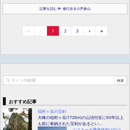
記事を読む
修行歩きの芦倉山
«
‹
1
2
3
›
»
おすすめ記事
稲村ヶ岳の宝剣
大峰の稲村ヶ岳(1726m)の山頂付近に60年以上
も前に奉納された宝剣があるとい...
山スキー今季最終戦は白山