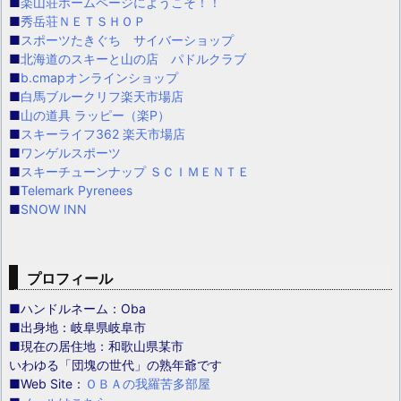
■
楽山荘ホームページにようこそ！！
■
秀岳荘ＮＥＴＳＨＯＰ
■
スポーツたきぐち サイバーショップ
■
北海道のスキーと山の店 パドルクラブ
■
b.cmapオンラインショップ
■
白馬ブルークリフ楽天市場店
■
山の道具 ラッピー（楽P）
■
スキーライフ362 楽天市場店
■
ワンゲルスポーツ
■
スキーチューンナップ ＳＣＩＭＥＮＴＥ
■
Telemark Pyrenees
■
SNOW INN
プロフィール
■ハンドルネーム：Oba
■出身地：岐阜県岐阜市
■現在の居住地：和歌山県某市
いわゆる「団塊の世代」の熟年爺です
■Web Site：
ＯＢＡの我羅苦多部屋