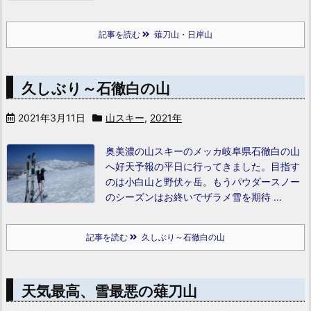
記事を読む
薙刀山・日岸山
久しぶり～石徹白の山
2021年3月11日
山スキー
,
2021年
奥美濃の山スキーのメッカ岐阜県石徹白の山
へ好天予報の平日に行ってきました。目指す
のは小白山と野伏ヶ岳。もうパウダースノー
のシーズンはお終いでザラメ雪を期待 ...
記事を読む
久しぶり～石徹白の山
天気最高、雪最悪の薙刀山