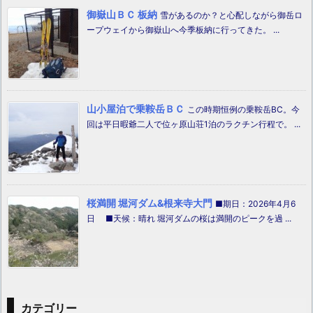
御嶽山ＢＣ 板納
雪があるのか？と心配しながら御岳ロ
ープウェイから御嶽山へ今季板納に行ってきた。 ...
山小屋泊で乗鞍岳ＢＣ
この時期恒例の乗鞍岳BC。今
回は平日暇爺二人で位ヶ原山荘1泊のラクチン行程で。 ...
桜満開 堀河ダム&根来寺大門
■期日：2026年4月6
日 ■天候：晴れ 堀河ダムの桜は満開のピークを過 ...
カテゴリー