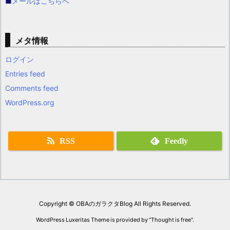
■
メールはこちらへ
メタ情報
ログイン
Entries feed
Comments feed
WordPress.org
RSS
Feedly
Copyright ©
OBAのガラクタBlog
All Rights Reserved.
WordPress Luxeritas Theme is provided by "
Thought is free
".