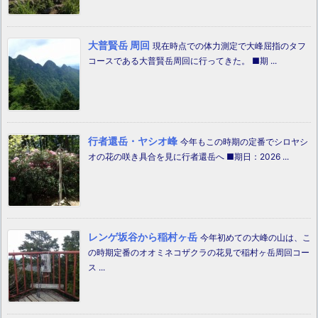
大普賢岳 周回
現在時点での体力測定で大峰屈指のタフ
コースである大普賢岳周回に行ってきた。 ■期 ...
行者還岳・ヤシオ峰
今年もこの時期の定番でシロヤシ
オの花の咲き具合を見に行者還岳へ ■期日：2026 ...
レンゲ坂谷から稲村ヶ岳
今年初めての大峰の山は、こ
の時期定番のオオミネコザクラの花見で稲村ヶ岳周回コー
ス ...