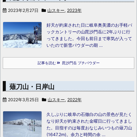
2023年2月27日
山スキー
,
2023年
好天が約束された日に岐阜奥美濃のお手軽バ
ックカントリーの山毘沙門岳に2年ぶりに行
ってきました。
今回も前日まで寒気が入って
いたので新雪パウダーの期 ...
記事を読む
毘沙門岳 プチパウダー
薙刀山・日岸山
2022年3月25日
山スキー
,
2022年
久しぶりに岐阜の石徹白の山の景色が見たく
なり好天が約束された金曜日に行ってきまし
た。目指すのは毎度おなじみいつもの薙刀山
(1647.2m)。余力と時間の余 ...