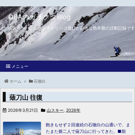
OBAのガラクタBlog
山スキー、山歩き、チャリンコ遊びが好きな熟年爺の活動記録です
メニュー
ホーム
>
石徹白
薙刀山 往復
2026年3月21日
山スキー
,
2026年
飽きもせず２回連続の石徹白の山通いで、ま
たまた爺二人で薙刀山に行ってきた。
■期