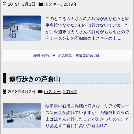
2019年3月3日
山スキー
,
2019年
このところカミさんの入院等があり色々と家
事多忙でなかなか山へは行けないでいました
が、今週末はカミさんの許可がもらえたので
今シーズン初の石徹白の山スキーの山 ...
記事を読む
天気最高、雪最悪の薙刀山
修行歩きの芦倉山
2018年4月2日
山スキー
,
2018年
岐阜県の石徹白界隈は好きなエリアで毎シー
ズン何度か訪れていますが、石徹白川以東の
山はほとんど行ったことが無かったので、と
りあえず二番目に高い芦倉山(171 ...