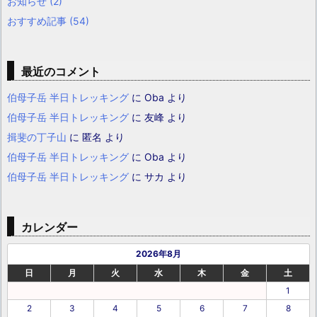
お知らせ
(2)
おすすめ記事
(54)
最近のコメント
伯母子岳 半日トレッキング
に
Oba
より
伯母子岳 半日トレッキング
に
友峰
より
揖斐の丁子山
に
匿名
より
伯母子岳 半日トレッキング
に
Oba
より
伯母子岳 半日トレッキング
に
サカ
より
カレンダー
2026年8月
日
月
火
水
木
金
土
1
2
3
4
5
6
7
8