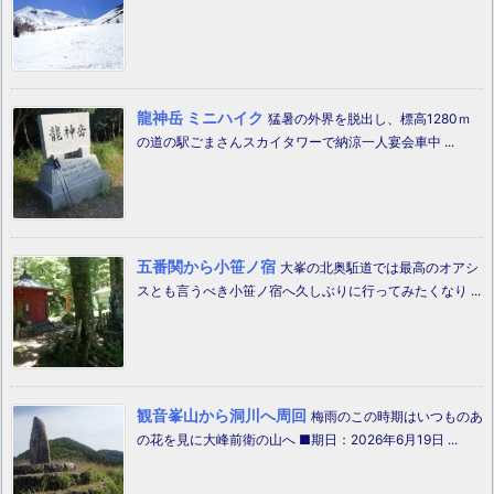
龍神岳 ミニハイク
猛暑の外界を脱出し、標高1280ｍ
の道の駅ごまさんスカイタワーで納涼一人宴会車中 ...
五番関から小笹ノ宿
大峯の北奥駈道では最高のオアシ
スとも言うべき小笹ノ宿へ久しぶりに行ってみたくなり ...
観音峯山から洞川へ周回
梅雨のこの時期はいつものあ
の花を見に大峰前衛の山へ ■期日：2026年6月19日 ...