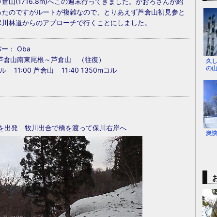
山(1716.8m)へこの週末行ってきました。がおろさんが紹
ったのですがルートが複雑なので、とりあえず芦倉山初見参と
保川林道からのアプローチで行くことにしました。
ー： Oba
～芦倉山南東尾根～芦倉山 （往復）
久
の
 11:00 芦倉山 11:40 1350mコル
を出発 牧川出合で橋を渡って保川右岸へ
爽