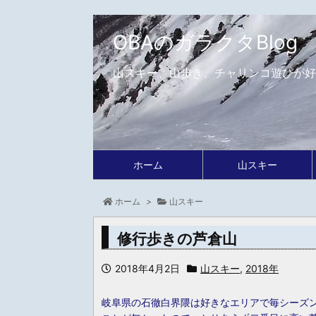
OBAのガラクタBlog
山スキー、山歩き、チャリンコ遊びが好
ホーム
山スキー
ホーム
>
山スキー
修行歩きの芦倉山
2018年4月2日
山スキー
,
2018年
岐阜県の石徹白界隈は好きなエリアで毎シーズ