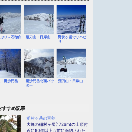
しぶり～石徹白
薙刀山・日岸山
野伏ヶ岳でリハビ
山
リ
快！毘沙門岳
毘沙門岳北面パウ
薙刀山・日岸山
ダー
おすすめ記事
稲村ヶ岳の宝剣
大峰の稲村ヶ岳(1726m)の山頂付
近に60年以上も前に奉納された