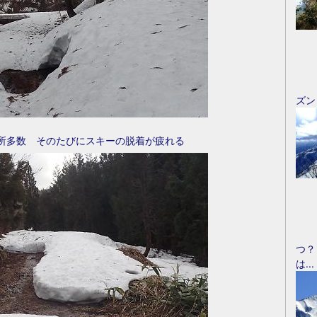
ズン
所多数 そのたびにスキーの脱着が疲れる
つ？
は...