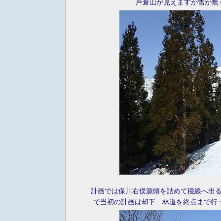
芦倉山が見えますが雪が無
計画では保川右俣源頭を詰めて稜線へ出
で当初の計画は却下 林道を終点まで行っ