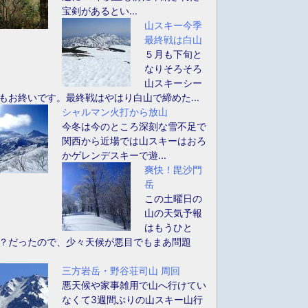
宝剣があるとい...
山スキー今季
最終戦は白山
５月も下旬と
なりそろそろ
山スキーシー
もお終いです。最終戦はやはり白山で締めた...
シャルマン火打から放山
今冬は今のところ深刻な雪不足で
関西から近場では山スキーはおろ
かゲレンデスキーで遊...
爽快！毘沙門
岳
この土曜日の
山の天気予報
はもうひと
？だったので、少々天候が悪目でもまあ問題
三方岩岳・野谷荘司山 周回
悪天候や家事雑用で山へ行けてい
なくて3週間ぶりの山スキー山行