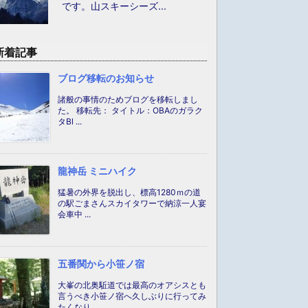
です。山スキーシーズ...
新着記事
ブログ移転のお知らせ
諸般の事情のためブログを移転しまし
た。 移転先： タイトル：OBAのガラク
タBl ...
龍神岳 ミニハイク
猛暑の外界を脱出し、標高1280ｍの道
の駅ごまさんスカイタワーで納涼一人宴
会車中 ...
五番関から小笹ノ宿
大峯の北奥駈道では最高のオアシスとも
言うべき小笹ノ宿へ久しぶりに行ってみ
たくなり ...