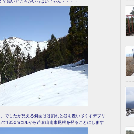
くて黒いところがいっぱいじゃん・・・・
る、でしたが見える斜面は谷割れと谷を覆い尽くすデブリ
て1350mコルから芦倉山南東尾根を登ることにします