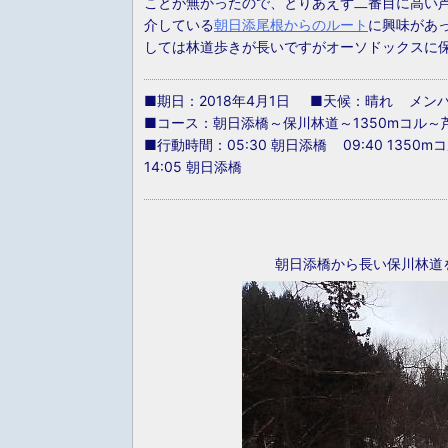
ことが無かったので、とりあえず二番目に高い芦倉
介している
朝日添尾根からのルート
に興味があ
しては林道歩きが長いですがオーソドックスに
■期日：2018年4月1日 ■天候：晴れ メンバ
■コース：朝日添橋～保川林道～1350mコル
■行動時間：05:30 朝日添橋 09:40 1350mコル
14:05 朝日添橋
朝日添橋から長い保川林道