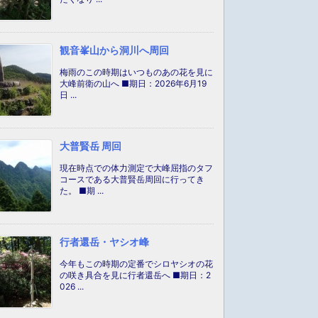
観音峯山から洞川へ周回
梅雨のこの時期はいつものあの花を見に
大峰前衛の山へ ■期日：2026年6月19
日 ...
大普賢岳 周回
現在時点での体力測定で大峰屈指のタフ
コースである大普賢岳周回に行ってき
た。 ■期 ...
行者還岳・ヤシオ峰
今年もこの時期の定番でシロヤシオの花
の咲き具合を見に行者還岳へ ■期日：2
026 ...