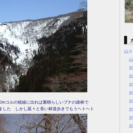
山ス
2
2
2
2
2
50mコルの稜線に出れば素晴らしいブナの疎林で
ました しかし延々と長い林道歩きでもうヘトヘト
2
2
2