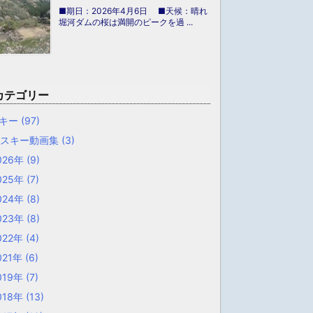
■期日：2026年4月6日 ■天候：晴れ
堀河ダムの桜は満開のピークを過 ...
カテゴリー
キー
(97)
山スキー動画集
(3)
026年
(9)
025年
(7)
024年
(8)
023年
(8)
022年
(4)
021年
(6)
019年
(7)
018年
(13)