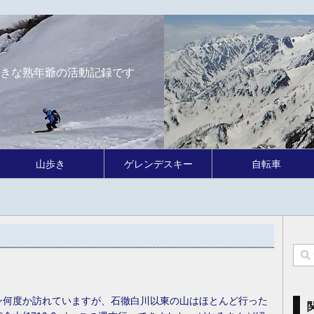
きな熟年爺の活動記録です
山歩き
ゲレンデスキー
自転車
ン何度か訪れていますが、石徹白川以東の山はほとんど行った