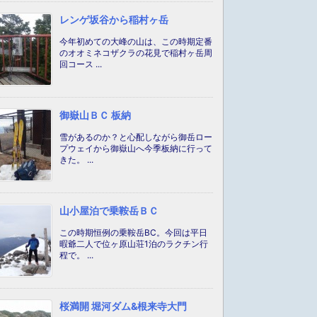
レンゲ坂谷から稲村ヶ岳
今年初めての大峰の山は、この時期定番
のオオミネコザクラの花見で稲村ヶ岳周
回コース ...
御嶽山ＢＣ 板納
雪があるのか？と心配しながら御岳ロー
プウェイから御嶽山へ今季板納に行って
きた。 ...
山小屋泊で乗鞍岳ＢＣ
この時期恒例の乗鞍岳BC。今回は平日
暇爺二人で位ヶ原山荘1泊のラクチン行
程で。 ...
桜満開 堀河ダム&根来寺大門