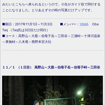
みたいとこちらへ来られるというので、小生がガイド役で同行する
ことになりました。とりあえずその時の写真だけアップです。
■期日：2017年11月1日～11月3日 ■メンバー：
YAMA
Oba
Taq （Taq氏は3日目だけ同行）
■コース：高野山～大股～伯母子岳～三田谷～三浦峠～十津川温泉
～果無峠～八木尾～熊野本宮大社
１１／１ （１日目） 高野山～大股～伯母子岳～伯母子峠～三田谷