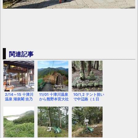
関連記事
2/14～15 十津川
11/01 十津川温泉
10/1,2 テント担い
温泉 湖泉閣 吉乃
から熊野本宮大社
で中辺路（１日
屋
（熊野参詣道 小辺
目）
路 ３日目）