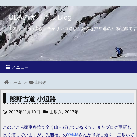
OBAのガラクタBlog
山スキー、山歩き、チャリンコ遊びが好きな熟年爺の活動記録です
メニュー
ホーム
>
山歩き
熊野古道 小辺路
2017年11月10日
山歩き
,
2017年
このところ家事多忙で全く山へ行けていなくて、またブログ更新も
長く滞っていますが、先週福井の
YAMA
さんが熊野古道を一度歩いて